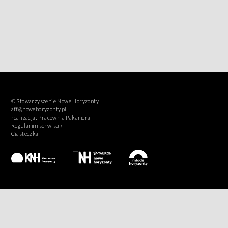
© Stowarzyszenie Nowe Horyzonty
aff@nowehoryzonty.pl
realizacja:
Pracownia Pakamera
Regulamin serwisu ›
Ciasteczka