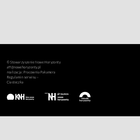
© Stowarzyszenie Nowe Horyzonty
aff@nowehoryzonty.pl
realizacja:
Pracownia Pakamera
Regulamin serwisu ›
Ciasteczka