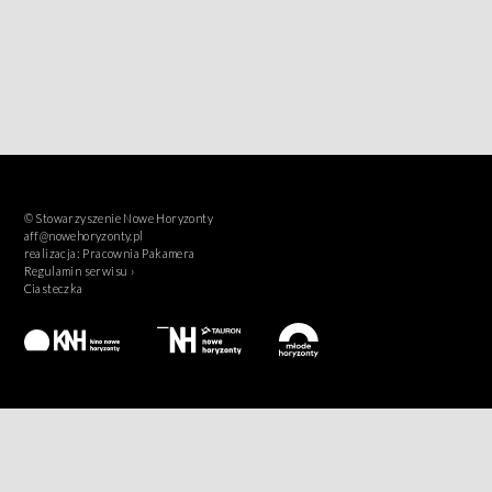
© Stowarzyszenie Nowe Horyzonty
aff@nowehoryzonty.pl
realizacja:
Pracownia Pakamera
Regulamin serwisu ›
Ciasteczka