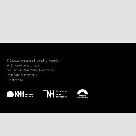
© Stowarzyszenie Nowe Horyzonty
aff@nowehoryzonty.pl
realizacja:
Pracownia Pakamera
Regulamin serwisu ›
Ciasteczka