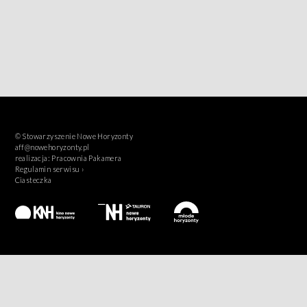
© Stowarzyszenie Nowe Horyzonty
aff@nowehoryzonty.pl
realizacja:
Pracownia Pakamera
Regulamin serwisu ›
Ciasteczka