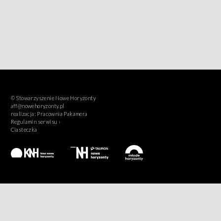
© Stowarzyszenie Nowe Horyzonty
aff@nowehoryzonty.pl
realizacja:
Pracownia Pakamera
Regulamin serwisu ›
Ciasteczka