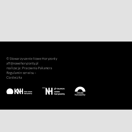
© Stowarzyszenie Nowe Horyzonty
aff@nowehoryzonty.pl
realizacja:
Pracownia Pakamera
Regulamin serwisu ›
Ciasteczka