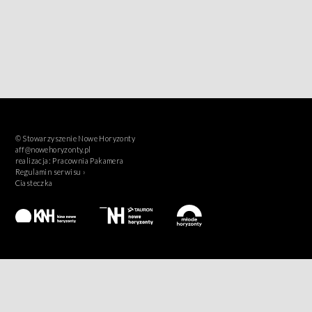
© Stowarzyszenie Nowe Horyzonty
aff@nowehoryzonty.pl
realizacja:
Pracownia Pakamera
Regulamin serwisu ›
Ciasteczka