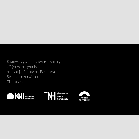
© Stowarzyszenie Nowe Horyzonty
aff@nowehoryzonty.pl
realizacja:
Pracownia Pakamera
Regulamin serwisu ›
Ciasteczka