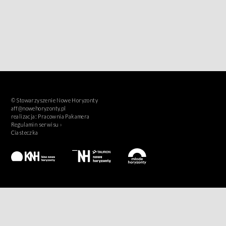
© Stowarzyszenie Nowe Horyzonty
aff@nowehoryzonty.pl
realizacja:
Pracownia Pakamera
Regulamin serwisu ›
Ciasteczka