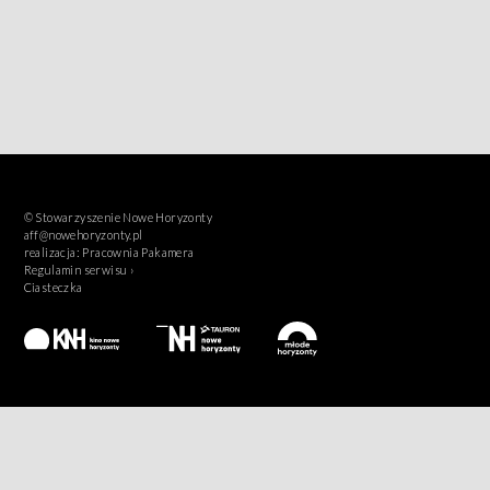
© Stowarzyszenie Nowe Horyzonty
aff@nowehoryzonty.pl
realizacja:
Pracownia Pakamera
Regulamin serwisu ›
Ciasteczka