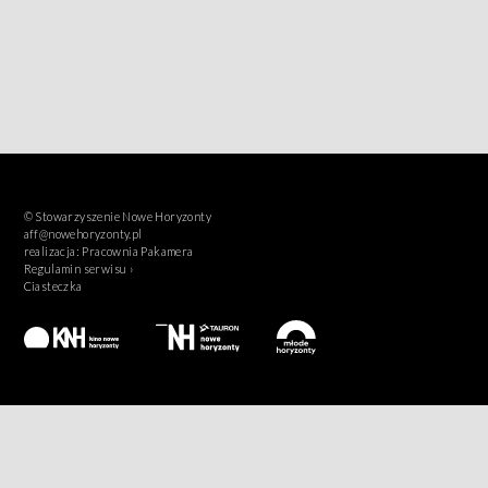
© Stowarzyszenie Nowe Horyzonty
aff@nowehoryzonty.pl
realizacja:
Pracownia Pakamera
Regulamin serwisu ›
Ciasteczka