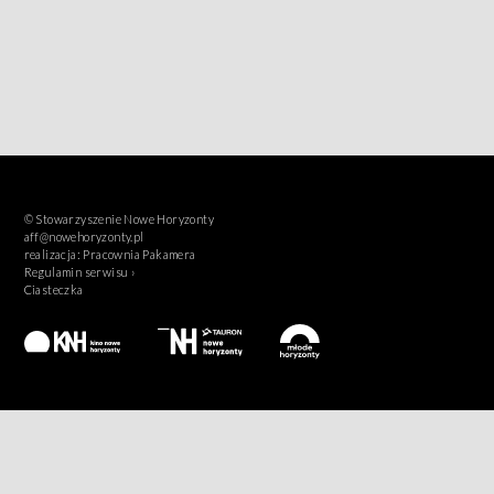
© Stowarzyszenie Nowe Horyzonty
aff@nowehoryzonty.pl
realizacja:
Pracownia Pakamera
Regulamin serwisu ›
Ciasteczka