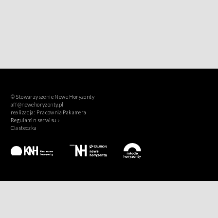
© Stowarzyszenie Nowe Horyzonty
aff@nowehoryzonty.pl
realizacja:
Pracownia Pakamera
Regulamin serwisu ›
Ciasteczka