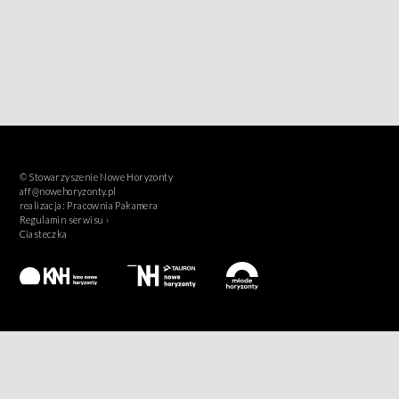
© Stowarzyszenie Nowe Horyzonty
aff@nowehoryzonty.pl
realizacja:
Pracownia Pakamera
Regulamin serwisu ›
Ciasteczka