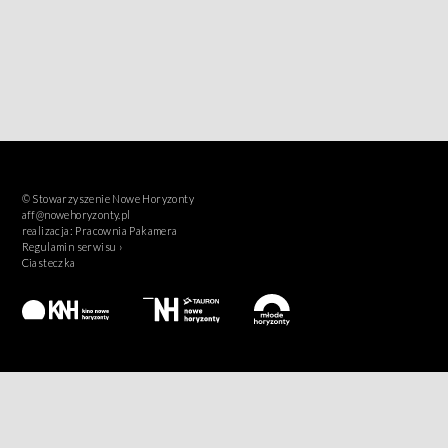
© Stowarzyszenie Nowe Horyzonty
aff@nowehoryzonty.pl
realizacja:
Pracownia Pakamera
Regulamin serwisu ›
Ciasteczka