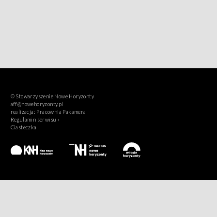
© Stowarzyszenie Nowe Horyzonty
aff@nowehoryzonty.pl
realizacja:
Pracownia Pakamera
Regulamin serwisu ›
Ciasteczka