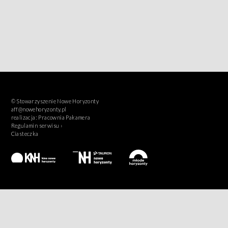
© Stowarzyszenie Nowe Horyzonty
aff@nowehoryzonty.pl
realizacja:
Pracownia Pakamera
Regulamin serwisu ›
Ciasteczka