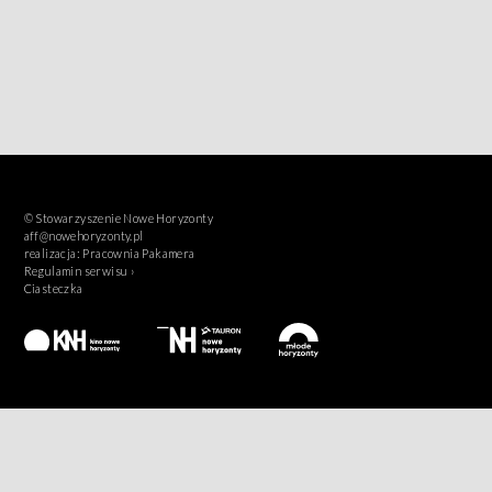
© Stowarzyszenie Nowe Horyzonty
aff@nowehoryzonty.pl
realizacja:
Pracownia Pakamera
Regulamin serwisu ›
Ciasteczka