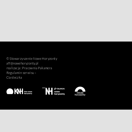
© Stowarzyszenie Nowe Horyzonty
aff@nowehoryzonty.pl
realizacja:
Pracownia Pakamera
Regulamin serwisu ›
Ciasteczka