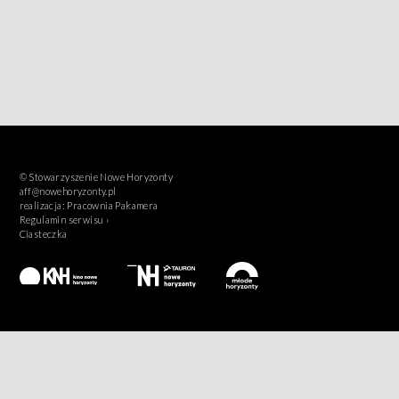
© Stowarzyszenie Nowe Horyzonty
aff@nowehoryzonty.pl
realizacja:
Pracownia Pakamera
Regulamin serwisu ›
Ciasteczka