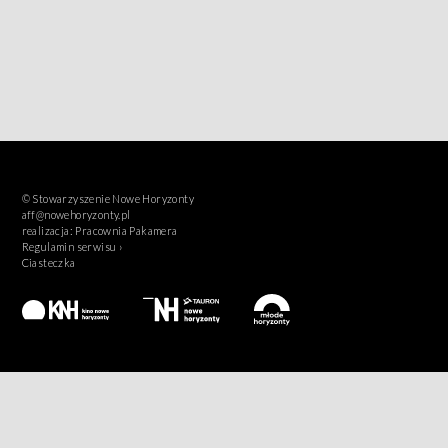
© Stowarzyszenie Nowe Horyzonty
aff@nowehoryzonty.pl
realizacja:
Pracownia Pakamera
Regulamin serwisu ›
Ciasteczka