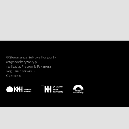
© Stowarzyszenie Nowe Horyzonty
aff@nowehoryzonty.pl
realizacja:
Pracownia Pakamera
Regulamin serwisu ›
Ciasteczka