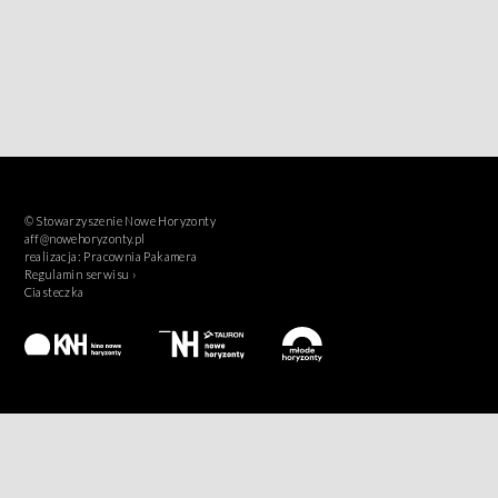
© Stowarzyszenie Nowe Horyzonty
aff@nowehoryzonty.pl
realizacja:
Pracownia Pakamera
Regulamin serwisu ›
Ciasteczka