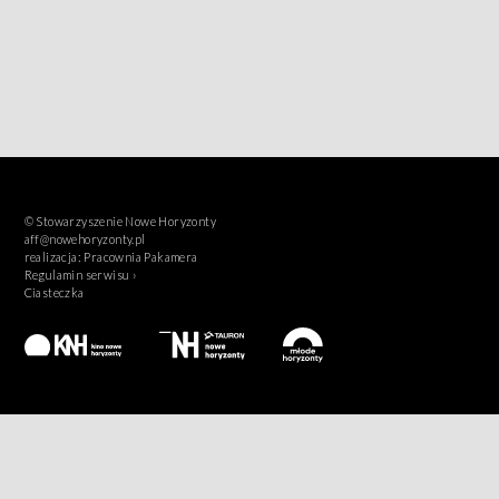
© Stowarzyszenie Nowe Horyzonty
aff@nowehoryzonty.pl
realizacja:
Pracownia Pakamera
Regulamin serwisu ›
Ciasteczka