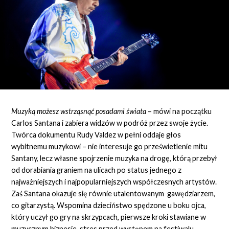
Muzyką możesz wstrząsnąć posadami świata
– mówi na początku
Carlos Santana i zabiera widzów w podróż przez swoje życie.
Twórca dokumentu Rudy Valdez w pełni oddaje głos
wybitnemu muzykowi – nie interesuje go prześwietlenie mitu
Santany, lecz własne spojrzenie muzyka na drogę, którą przebył
od dorabiania graniem na ulicach po status jednego z
najważniejszych i najpopularniejszych współczesnych artystów.
Zaś Santana okazuje się równie utalentowanym gawędziarzem,
co gitarzystą. Wspomina dzieciństwo spędzone u boku ojca,
który uczył go gry na skrzypcach, pierwsze kroki stawiane w
muzycznym biznesie, stres przed występem na festiwalu