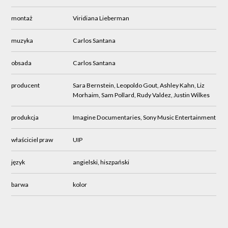
montaż
Viridiana Lieberman
muzyka
Carlos Santana
obsada
Carlos Santana
producent
Sara Bernstein, Leopoldo Gout, Ashley Kahn, Liz
Morhaim, Sam Pollard, Rudy Valdez, Justin Wilkes
produkcja
Imagine Documentaries, Sony Music Entertainment
właściciel praw
UIP
język
angielski, hiszpański
barwa
kolor