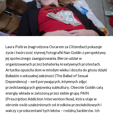
Laura Poitras (nagrodzona Oscarem za
Citizenfour
) pokazuje
życie i twórczość słynnej fotografki Nan Goldin z perspektywy
jej społecznego zaangażowania. Bierze udział w
organizowanych przez bohaterkę kreatywnych protestach.
Artystka opuściła dom w młodym wieku i doszła do głosu dzięki
Balladzie o seksualnej zależności
(The Ballad of Sexual
Dependency) – serii porywających, intymnych zdjęć
przedstawiających gejowską subkulturę. Obecnie Goldin całą
energię wkłada w założoną przez siebie grupę PAIN
(Prescription Addiction Intervention Now), która staje w
obronie osób uzależnionych od środków przeciwbólowych i
walczy z producentami tych leków – rodziną Sacklerów. Ich