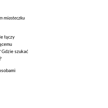
m miasteczku
le łączy
jącemu
? Gdzie szukać
?
 osobami