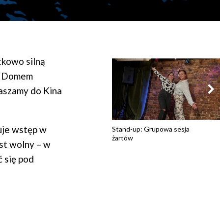
ątkowo silną
im Domem
raszamy do Kina
uje wstęp w
Stand-up: Grupowa sesja
żartów
st wolny – w
 się pod