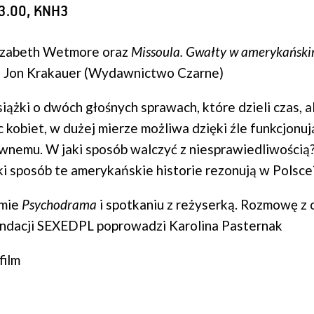
13.00, KNH3
lizabeth Wetmore oraz
Missoula. Gwałty w amerykański
, Jon Krakauer (Wydawnictwo Czarne)
iążki o dwóch głośnych sprawach, które dzieli czas, a
kobiet, w dużej mierze możliwa dzięki źle funkcjonu
nemu. W jaki sposób walczyć z niesprawiedliwością
ki sposób te amerykańskie historie rezonują w Polsce
lmie
Psychodrama
i spotkaniu z reżyserką. Rozmowę z
undacji SEXEDPL poprowadzi Karolina Pasternak
film