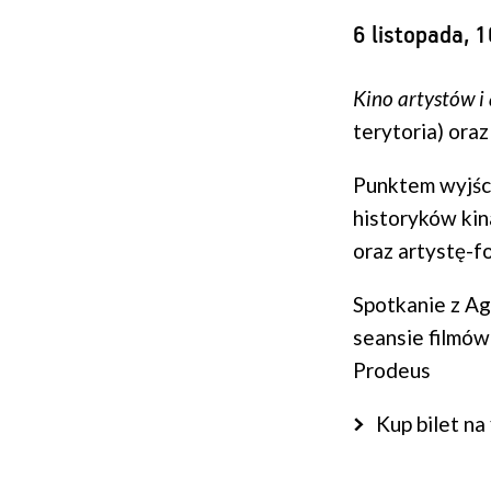
6 listopada, 
Kino artystów i
terytoria) ora
Punktem wyjści
historyków kin
oraz artystę-f
Spotkanie z Ag
seansie filmó
Prodeus
Kup bilet na 