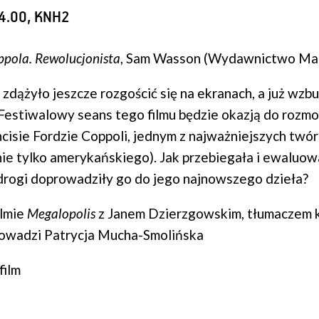
14.00, KNH2
ppola. Rewolucjonista
, Sam Wasson (Wydawnictwo Ma
 zdążyło jeszcze rozgościć się na ekranach, a już wz
Festiwalowy seans tego filmu będzie okazją do roz
ncisie Fordzie Coppoli, jednym z najważniejszych tw
(nie tylko amerykańskiego). Jak przebiegała i ewaluow
 drogi doprowadziły go do jego najnowszego dzieła?
ilmie
Megalopolis
z Janem Dzierzgowskim, tłumaczem k
owadzi Patrycja Mucha-Smolińska
film