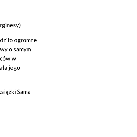
rginesy)
budziło ogromne
mowy o samym
órców w
ała jego
siążki Sama