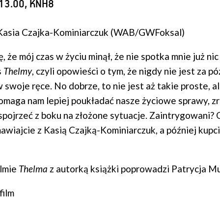
 13.00, KNH8
 Kasia Czajka-Kominiarczuk (WAB/GWFoksal)
, że mój czas w życiu minął, że nie spotka mnie już ni
s
Thelmy
, czyli opowieści o tym, że nigdy nie jest za p
swoje ręce. No dobrze, to nie jest aż takie proste, a
omaga nam lepiej poukładać nasze życiowe sprawy, z
spojrzeć z boku na złożone sytuacje. Zaintrygowani? 
awiajcie z Kasią Czajką-Kominiarczuk, a później kupci
ilmie
Thelma
z autorką książki poprowadzi Patrycja 
film