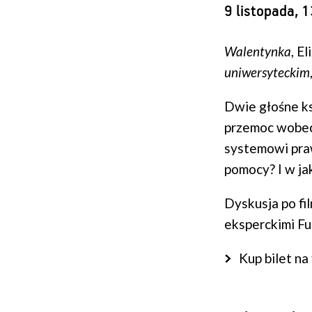
9 listopada, 
Walentynka
, E
uniwersyteckim
Dwie głośne ks
przemoc wobec 
systemowi praw
pomocy? I w ja
Dyskusja po fi
eksperckimi F
Kup bilet na 