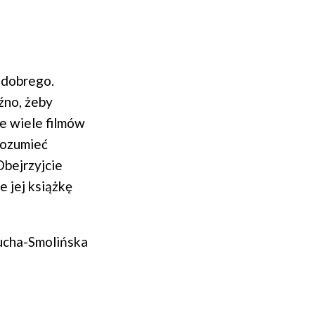
c dobrego.
óźno, żeby
le wiele filmów
rozumieć
Obejrzyjcie
e jej książkę
Mucha-Smolińska