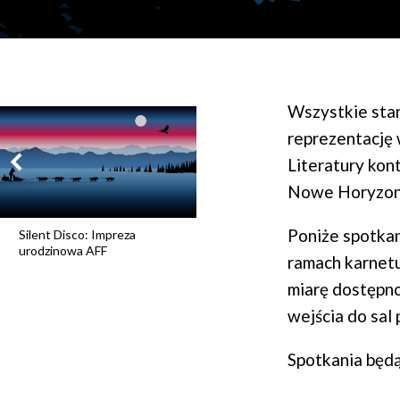
Wszystkie stan
reprezentację
Literatury kon
Nowe Horyzont
Poniże spotkan
Silent Disco: Impreza
urodzinowa AFF
ramach karnetu
miarę dostępno
wejścia do sal
Spotkania będą