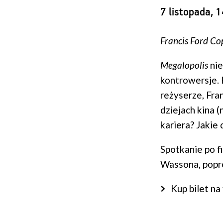
7 listopada, 
Francis Ford Co
Megalopolis
nie
kontrowersje. 
reżyserze, Fra
dziejach kina 
kariera? Jakie
Spotkanie po f
Wassona, popr
Kup bilet na 