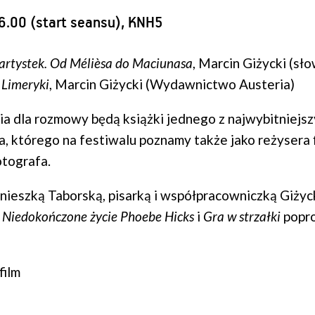
16.00 (start seansu), KNH5
 artystek. Od Mélièsa do Maciunasa
, Marcin Giżycki (sł
z
Limeryki
, Marcin Giżycki (Wydawnictwo Austeria)
a dla rozmowy będą książki jednego z najwybitniejsz
a, którego na festiwalu poznamy także jako reżysera
otografa.
nieszką Taborską, pisarką i współpracowniczką Giżyc
w
Niedokończone życie Phoebe Hicks
i
Gra w strzałki
popr
film