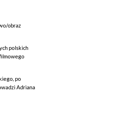
owo/obraz
ych polskich
 filmowego
kiego, po
owadzi Adriana