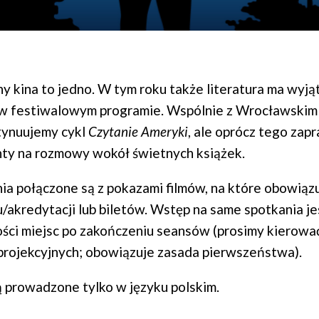
y kina to jedno. W tym roku także literatura ma wyj
 w festiwalowym programie. Wspólnie z Wrocławsk
tynuujemy cykl
Czytanie Ameryki
, ale oprócz tego zap
y na rozmowy wokół świetnych książek.
ia połączone są z pokazami filmów, na które obowiąz
/akredytacji lub biletów. Wstęp na same spotkania je
ści miejsc po zakończeniu seansów (prosimy kierować
 projekcyjnych; obowiązuje zasada pierwszeństwa).
 prowadzone tylko w języku polskim.