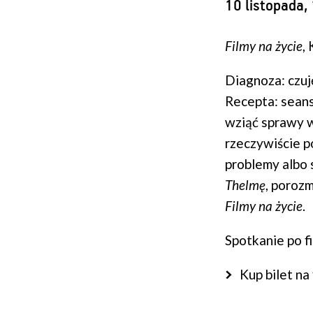
10 listopada,
Filmy na życie
,
Diagnoza: czuję
Recepta: sean
wziąć sprawy w 
rzeczywiście p
problemy albo 
Thelmę
, porozm
Filmy na życie
.
Spotkanie po f
Kup bilet na 