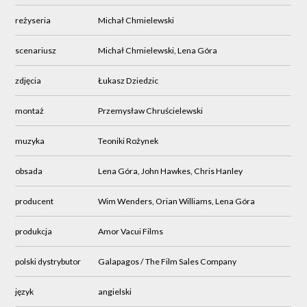
reżyseria
Michał Chmielewski
scenariusz
Michał Chmielewski, Lena Góra
zdjęcia
Łukasz Dziedzic
montaż
Przemysław Chruścielewski
muzyka
Teoniki Rożynek
obsada
Lena Góra, John Hawkes, Chris Hanley
producent
Wim Wenders, Orian Williams, Lena Góra
produkcja
Amor Vacui Films
polski dystrybutor
Galapagos / The Film Sales Company
język
angielski