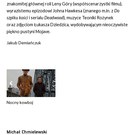
znakomitej głównej roli Leny Góry (współscenarzystki filmu),
wyrazistemu epizodowi Johna Hawkesa (znanego m.in. z
Do
szpiku kości
i serialu
Deadwood
), muzyce Teoniki Rożynek
oraz zdjęciom Łukasza Dziedzica, wydobywającym nieoczywiste
piękno pustyni Mojave.
Jakub Demiańczuk
Nocny kowboj
Michał Chmielewski