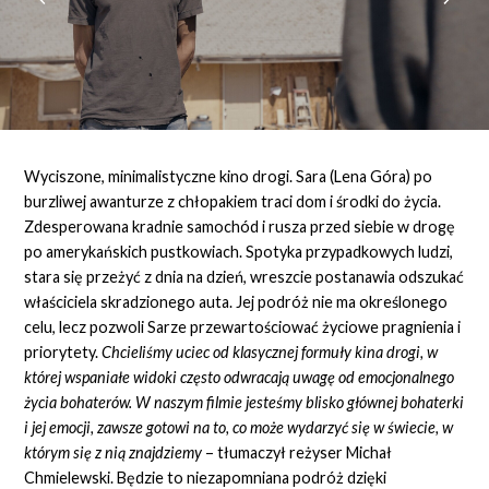
Wyciszone, minimalistyczne kino drogi. Sara (Lena Góra) po
burzliwej awanturze z chłopakiem traci dom i środki do życia.
Zdesperowana kradnie samochód i rusza przed siebie w drogę
po amerykańskich pustkowiach. Spotyka przypadkowych ludzi,
stara się przeżyć z dnia na dzień, wreszcie postanawia odszukać
właściciela skradzionego auta. Jej podróż nie ma określonego
celu, lecz pozwoli Sarze przewartościować życiowe pragnienia i
priorytety.
Chcieliśmy uciec od klasycznej formuły kina drogi, w
której wspaniałe widoki często odwracają uwagę od emocjonalnego
życia bohaterów. W naszym filmie jesteśmy blisko głównej bohaterki
i jej emocji, zawsze gotowi na to, co może wydarzyć się w świecie, w
którym się z nią znajdziemy
– tłumaczył reżyser Michał
Chmielewski. Będzie to niezapomniana podróż dzięki