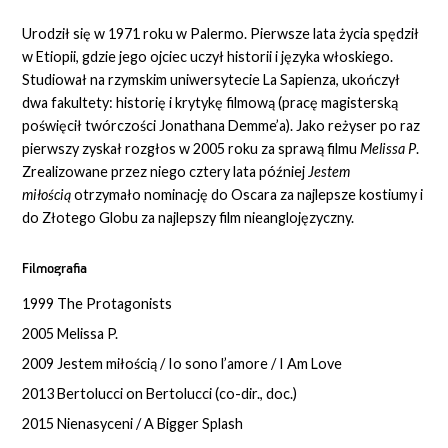
Urodził się w 1971 roku w Palermo. Pierwsze lata życia spędził
w Etiopii, gdzie jego ojciec uczył historii i języka włoskiego.
Studiował na rzymskim uniwersytecie La Sapienza, ukończył
dwa fakultety: historię i krytykę filmową (pracę magisterską
poświęcił twórczości Jonathana Demme’a). Jako reżyser po raz
pierwszy zyskał rozgłos w 2005 roku za sprawą filmu
Melissa P
.
Zrealizowane przez niego cztery lata później
Jestem
miłością
otrzymało nominację do Oscara za najlepsze kostiumy i
do Złotego Globu za najlepszy film nieanglojęzyczny.
Filmografia
1999 The Protagonists
2005 Melissa P.
2009 Jestem miłością / Io sono l’amore / I Am Love
2013 Bertolucci on Bertolucci (co-dir., doc.)
2015 Nienasyceni / A Bigger Splash