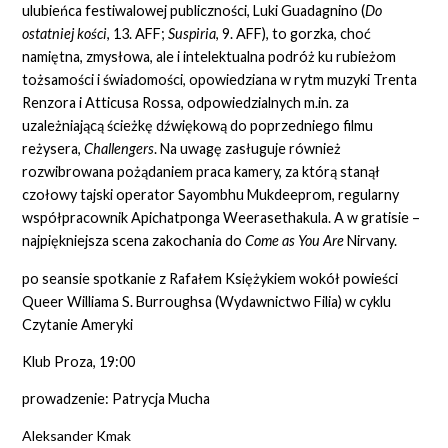
ulubieńca festiwalowej publiczności, Luki Guadagnino (
Do
ostatniej kości
, 13. AFF;
Suspiria
, 9. AFF), to gorzka, choć
namiętna, zmysłowa, ale i intelektualna podróż ku rubieżom
tożsamości i świadomości, opowiedziana w rytm muzyki Trenta
Renzora i Atticusa Rossa, odpowiedzialnych m.in. za
uzależniającą ścieżkę dźwiękową do poprzedniego filmu
reżysera,
Challengers
. Na uwagę zasługuje również
rozwibrowana pożądaniem praca kamery, za którą stanął
czołowy tajski operator Sayombhu Mukdeeprom, regularny
współpracownik Apichatponga Weerasethakula. A w gratisie –
najpiękniejsza scena zakochania do
Come as You Are
Nirvany.
po seansie spotkanie z Rafałem Księżykiem wokół powieści
Queer Williama S. Burroughsa (Wydawnictwo Filia) w cyklu
Czytanie Ameryki
Klub Proza, 19:00
prowadzenie: Patrycja Mucha
Aleksander Kmak