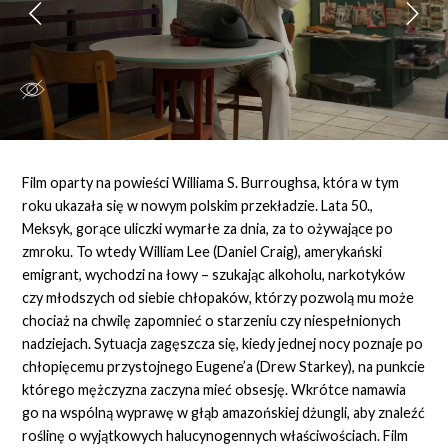
Film oparty na powieści Williama S. Burroughsa, która w tym
roku ukazała się w nowym polskim przekładzie. Lata 50.,
Meksyk, gorące uliczki wymarłe za dnia, za to ożywające po
zmroku. To wtedy William Lee (Daniel Craig), amerykański
emigrant, wychodzi na łowy – szukając alkoholu, narkotyków
czy młodszych od siebie chłopaków, którzy pozwolą mu może
chociaż na chwilę zapomnieć o starzeniu czy niespełnionych
nadziejach. Sytuacja zagęszcza się, kiedy jednej nocy poznaje po
chłopięcemu przystojnego Eugene’a (Drew Starkey), na punkcie
którego mężczyzna zaczyna mieć obsesję. Wkrótce namawia
go na wspólną wyprawę w głąb amazońskiej dżungli, aby znaleźć
roślinę o wyjątkowych halucynogennych właściwościach. Film