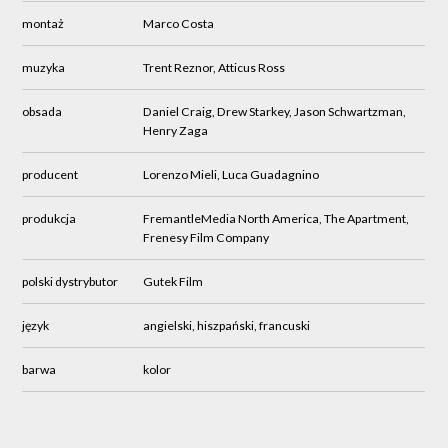
montaż
Marco Costa
muzyka
Trent Reznor, Atticus Ross
obsada
Daniel Craig, Drew Starkey, Jason Schwartzman,
Henry Zaga
producent
Lorenzo Mieli, Luca Guadagnino
produkcja
FremantleMedia North America, The Apartment,
Frenesy Film Company
polski dystrybutor
Gutek Film
język
angielski, hiszpański, francuski
barwa
kolor